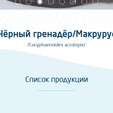
Чёрный гренадёр/Макруру
/Coryphaenoides acrolepis/
Список продукции