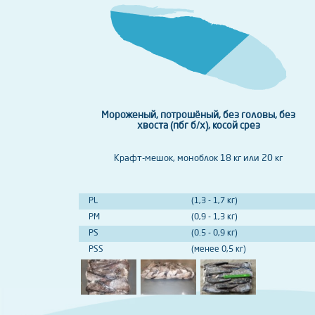
Мороженый, потрошёный, без головы, без
хвоста (пбг б/х), косой срез
Крафт-мешок, моноблок 18 кг или 20 кг
PL
(1,3 - 1,7 кг)
PM
(0,9 - 1,3 кг)
PS
(0.5 - 0,9 кг)
PSS
(менее 0,5 кг)